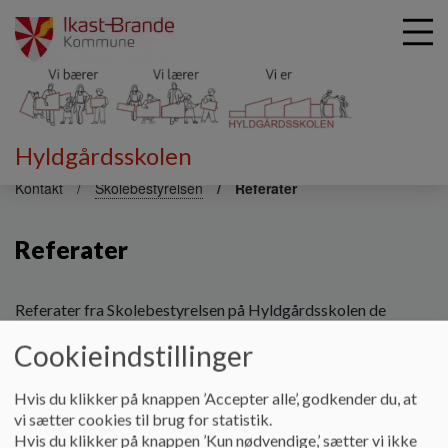
Hyldgårdsskolen
G
å
Kontakt
Skolebestyrelsen
Referater
t
i
Referater
l
h
o
v
Referater fra Skolebestyrelsen på Hyldgårdsskolen de
e
seneste 12 måneder
Cookieindstillinger
d
Dokumenter
i
n
Hvis du klikker på knappen ’Accepter alle’, godkender du, at
Referat 11. juni 2026
d
vi sætter cookies til brug for statistik.
h
Hvis du klikker på knappen ’Kun nødvendige,’ sætter vi ikke