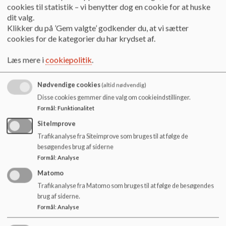
o
cookies til statistik – vi benytter dog en cookie for at huske
l
Referat 28. april 2026
dit valg.
d
Klikker du på ’Gem valgte’ godkender du, at vi sætter
e
cookies for de kategorier du har krydset af.
t
Referat 23. marts 2026
Læs mere i
cookiepolitik
.
Nødvendige cookies
(altid nødvendig)
Referat 26. februar 2026
Disse cookies gemmer dine valg om cookieindstillinger.
Formål
:
Funktionalitet
Referat 8. december 2025
SiteImprove
Trafikanalyse fra Siteimprove som bruges til at følge de
besøgendes brug af siderne
Formål
:
Analyse
Referat 7. oktober 2025
Matomo
Trafikanalyse fra Matomo som bruges til at følge de besøgendes
Referat 1. september 2025
brug af siderne.
Formål
:
Analyse