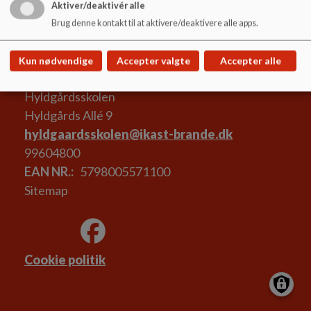
Aktiver/deaktivér alle
Referat 12. juni 2025
Brug denne kontakt til at aktivere/deaktivere alle apps.
Kun nødvendige
Accepter valgte
Accepter alle
Hyldgårdsskolen
Hyldgårds Allé 9
hyldgaardsskolen@ikast-brande.dk
99604800
EAN NR.
5798005571100
Sitemap
Cookie politik