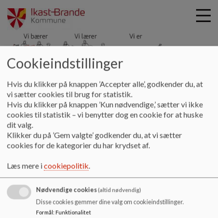
Cookieindstillinger
Hyldgårdsskolen
G
Hvis du klikker på knappen ’Accepter alle’, godkender du, at
å
Kontakt
Underretning
vi sætter cookies til brug for statistik.
t
Hvis du klikker på knappen ’Kun nødvendige,’ sætter vi ikke
i
cookies til statistik – vi benytter dog en cookie for at huske
Underretning
l
dit valg.
h
Klikker du på ’Gem valgte’ godkender du, at vi sætter
o
cookies for de kategorier du har krydset af.
v
Hvad gør du, hvis du er bekymret for et barn eller en ung?
e
Læs mere på Ikast-Brande Kommunes hjemmeside:
Læs mere i
cookiepolitik
.
d
http://www.ikast-brande.dk/borger/familie,-boern-
i
og-unge/er-du-bekymret-for-et-barn-underretning
Nødvendige cookies
n
(altid nødvendig)
d
Disse cookies gemmer dine valg om cookieindstillinger.
Formular
h
Formål
:
Funktionalitet