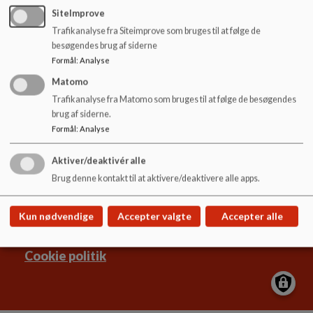
o
SiteImprove
l
Trafikanalyse fra Siteimprove som bruges til at følge de
d
besøgendes brug af siderne
e
Formål
:
Analyse
t
Matomo
Hyldgårdsskolen
Trafikanalyse fra Matomo som bruges til at følge de besøgendes
Hyldgårds Allé 9
brug af siderne.
hyldgaardsskolen@ikast-brande.dk
Formål
:
Analyse
99604800
Aktiver/deaktivér alle
EAN NR.
5798005571100
Brug denne kontakt til at aktivere/deaktivere alle apps.
Sitemap
Kun nødvendige
Accepter valgte
Accepter alle
Cookie politik