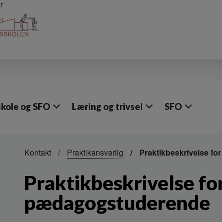
skole og SFO
Læring og trivsel
SFO
Kontakt
Praktikansvarlig
Praktikbeskrivelse f
Praktikbeskrivelse fo
pædagogstuderende