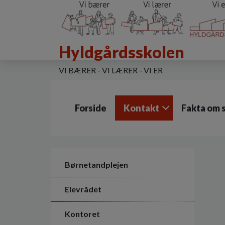
G
å
t
i
Hyldgårdsskolen
l
h
o
VI BÆRER - VI LÆRER - VI ER
v
e
d
Forside
Kontakt
Fakta om 
i
n
d
h
o
l
Børnetandplejen
d
e
Elevrådet
t
Kontoret