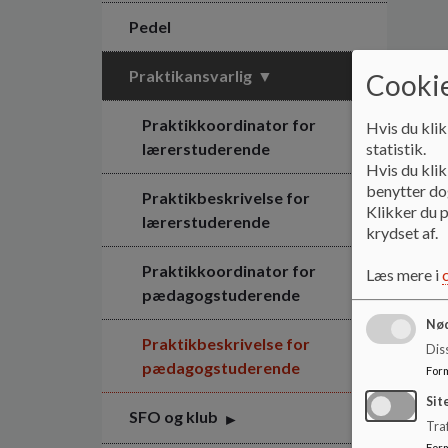
Pedel
Praktikansvarlig
Cookie
Praktikkoordinator for
Hvis du klik
lærerstuderende
statistik.
Hvis du klik
benytter dog
Praktikbeskrivelse for
Klikker du p
lærerstuderende
krydset af.
Praktikkoordinator for
Læs mere i
pædagogstuderende
Nød
Praktikbeskrivelse for
Dis
pædagogstuderende
For
Sit
SFO og klub
Traf
For