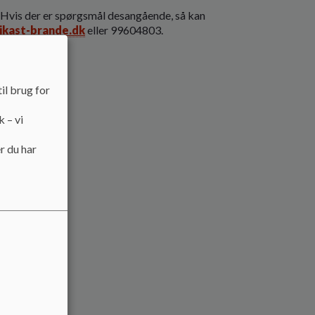
Hvis der er spørgsmål desangående, så kan
kast-brande.dk
eller 99604803.
il brug for
k – vi
r du har