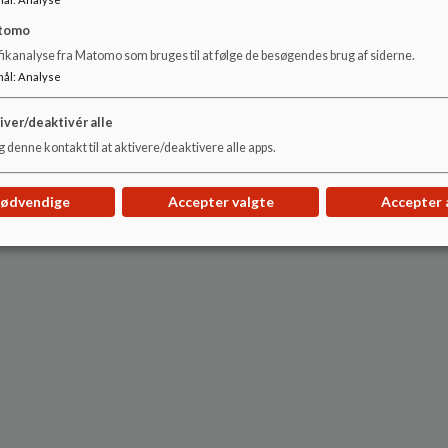
tomo
fikanalyse fra Matomo som bruges til at følge de besøgendes brug af siderne.
mål
:
Analyse
iver/deaktivér alle
 denne kontakt til at aktivere/deaktivere alle apps.
nødvendige
Accepter valgte
Accepter 