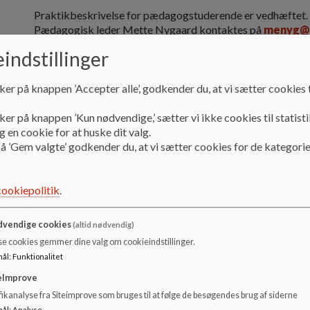
Praktikbeskrivelse for pædagogstuderende er vedhæftet. 
Pædagogisk leder Mette Nygaard kontaktes på
menyg@i
indstillinger
Dokumenter
Uddannelsesplan pædagogstuderende.pdf
ker på knappen ’Accepter alle’, godkender du, at vi sætter cookies t
ker på knappen ’Kun nødvendige,’ sætter vi ikke cookies til statisti
 en cookie for at huske dit valg.
å ’Gem valgte’ godkender du, at vi sætter cookies for de kategorie
cookiepolitik
.
vendige cookies
(altid nødvendig)
se cookies gemmer dine valg om cookieindstillinger.
mål
:
Funktionalitet
eImprove
ikanalyse fra Siteimprove som bruges til at følge de besøgendes brug af siderne
mål
:
Analyse