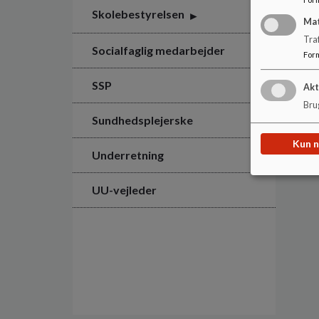
Skolebestyrelsen
Ma
Tra
Socialfaglig medarbejder
For
SSP
Akt
Brug
Sundhedsplejerske
Kun 
Underretning
UU-vejleder