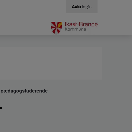
login
or pædagogstuderende
r