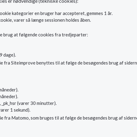
ies er nødvendige (tekniske cookies):
ookie kategorier en bruger har accepteret, gemmes 1 år.
cookie, varer så længe sessionen holdes åben.
re brug at følgende cookies fra tredjeparter:
9 dage).
fra Siteimprove benyttes til at følge de besøgendes brug af siderne
 måneder).
 måneder).
, _pk_hsr (varer 30 minutter).
varer 1 sekund).
ie fra Matomo, som bruges til at følge de besøgendes brug af sidern