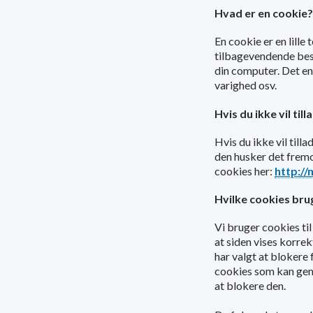
Hvad er en cookie?
En cookie er en lille
tilbagevendende besøg
din computer. Det en
varighed osv.
Hvis du ikke vil til
Hvis du ikke vil till
den husker det fremo
cookies her:
http://
Hvilke cookies brug
Vi bruger cookies til
at siden vises korre
har valgt at blokere 
cookies som kan gemm
at blokere den.