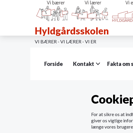
G
å
t
i
Hyldgårdsskolen
l
h
o
VI BÆRER - VI LÆRER - VI ER
v
e
d
Forside
Kontakt
Fakta om 
i
n
d
h
o
Cookiep
l
d
e
For at sikre os at ind
t
giver os vigtige info
længe vores brugere 