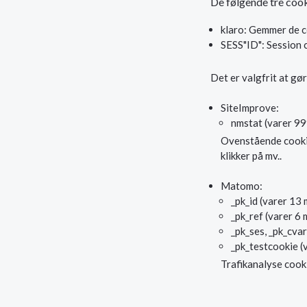
De følgende tre cook
klaro: Gemmer de c
SESS"ID": Session 
Det er valgfrit at gø
SiteImprove:
nmstat (varer 99
Ovenstående cookie 
klikker på mv..
Matomo:
_pk_id (varer 13
_pk_ref (varer 6
_pk_ses, _pk_cvar
_pk_testcookie (
Trafikanalyse cook