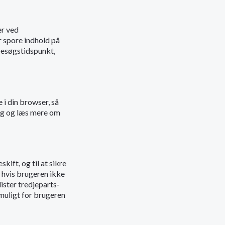
er ved
r spore indhold på
 besøgstidspunkt,
 i din browser, så
ing og læs mere om
kift, og til at sikre
 hvis brugeren ikke
lister tredjeparts-
muligt for brugeren