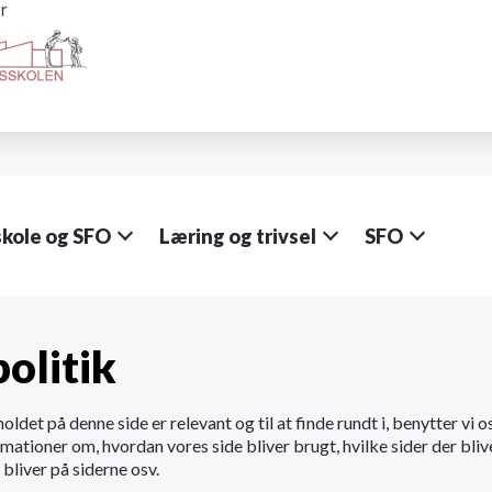
skole og SFO
Læring og trivsel
SFO
olitik
holdet på denne side er relevant og til at finde rundt i, benytter vi 
rmationer om, hvordan vores side bliver brugt, hvilke sider der bliv
bliver på siderne osv.