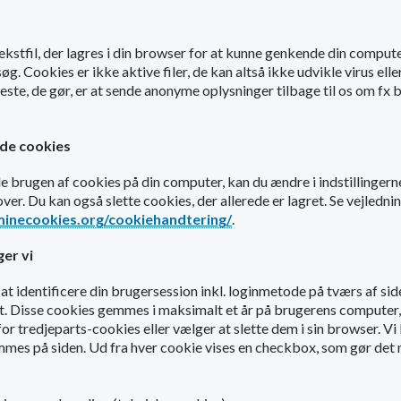
 tekstfil, der lagres i din browser for at kunne genkende din comput
. Cookies er ikke aktive filer, de kan altså ikke udvikle virus elle
este, de gør, er at sende anonyme oplysninger tilbage til os om fx
lade cookies
ade brugen af cookies på din computer, kan du ændre i indstillingerne
ver. Du kan også slette cookies, der allerede er lagret. Se vejledn
minecookies.org/cookiehandtering/
.
er vi
 at identificere din brugersession inkl. loginmetode på tværs af sides
kt. Disse cookies gemmes i maksimalt et år på brugerens computer,
for tredjeparts-cookies eller vælger at slette dem i sin browser. Vi 
es på siden. Ud fra hver cookie vises en checkbox, som gør det 