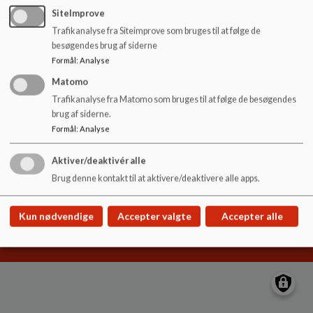
o
SiteImprove
l
Trafikanalyse fra Siteimprove som bruges til at følge de
d
Hyldgårdsskolen
besøgendes brug af siderne
e
Hyldgårds Allé 9
Formål
:
Analyse
t
hyldgaardsskolen@ikast-brande.dk
Matomo
99604800
Trafikanalyse fra Matomo som bruges til at følge de besøgendes
brug af siderne.
EAN NR.
5798005571100
Formål
:
Analyse
Sitemap
Aktiver/deaktivér alle
Brug denne kontakt til at aktivere/deaktivere alle apps.
Cookie politik
Kun nødvendige
Accepter valgte
Accepter alle