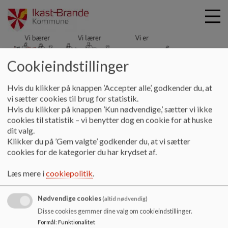
Cookieindstillinger
Hyldgårdsskolen
G
Hvis du klikker på knappen ’Accepter alle’, godkender du, at
å
Kontakt
Skolebestyrelsen
Årsberetninger
vi sætter cookies til brug for statistik.
t
Hvis du klikker på knappen ’Kun nødvendige,’ sætter vi ikke
i
cookies til statistik – vi benytter dog en cookie for at huske
Årsberetninger
l
dit valg.
h
Klikker du på ’Gem valgte’ godkender du, at vi sætter
o
cookies for de kategorier du har krydset af.
v
Årsberetninger fra skolebestyrelsen
e
Læs mere i
cookiepolitik
.
Dokumenter
d
i
Skolebestyrelsens årsberetning 2025-26.pdf
Nødvendige cookies
n
(altid nødvendig)
d
Disse cookies gemmer dine valg om cookieindstillinger.
h
Formål
:
Funktionalitet