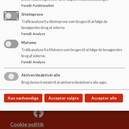
o
mett632s@iks.dk
Formål
:
Funktionalitet
l
d
Allan P. Andersen
SiteImprove
e
Trafikanalyse fra Siteimprove som bruges til at følge de
hyal@iks.dk
t
besøgendes brug af siderne
Formål
:
Analyse
Matomo
Trafikanalyse fra Matomo som bruges til at følge de besøgendes
Hyldgårdsskolen
brug af siderne.
Formål
:
Analyse
Hyldgårds Allé 9
hyldgaardsskolen@ikast-brande.dk
Aktiver/deaktivér alle
99604800
Brug denne kontakt til at aktivere/deaktivere alle apps.
EAN NR.
5798005571100
Sitemap
Kun nødvendige
Accepter valgte
Accepter alle
Cookie politik