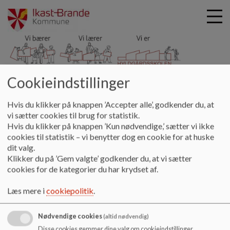
Hyldgårdsskolen
Cookieindstillinger
G
å
Kontakt
Praktikansvarlig
Praktikkoordinator for
Hvis du klikker på knappen ’Accepter alle’, godkender du, at
t
pædagogstuderende
vi sætter cookies til brug for statistik.
i
Hvis du klikker på knappen ’Kun nødvendige,’ sætter vi ikke
l
cookies til statistik – vi benytter dog en cookie for at huske
h
Praktikkoordinator for
dit valg.
o
Klikker du på ’Gem valgte’ godkender du, at vi sætter
v
pædagogstuderende
cookies for de kategorier du har krydset af.
e
d
Læs mere i
cookiepolitik
.
i
Praktikkoordinator for pædagogstuderende
n
d
Mette Aagaard Kiilerich
Nødvendige cookies
(altid nødvendig)
h
Disse cookies gemmer dine valg om cookieindstillinger.