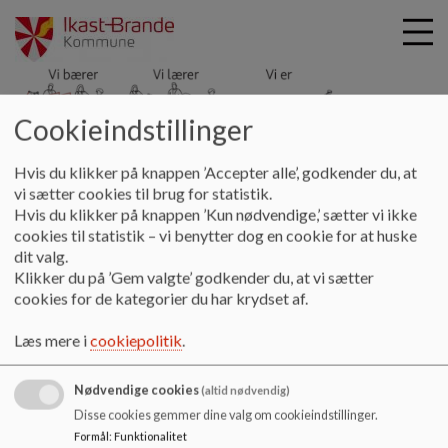
Cookieindstillinger
Hyldgårdsskolen
G
Hvis du klikker på knappen ’Accepter alle’, godkender du, at
å
Læring og trivsel
Principper
Meddelelsesbog
vi sætter cookies til brug for statistik.
t
Hvis du klikker på knappen ’Kun nødvendige,’ sætter vi ikke
i
cookies til statistik – vi benytter dog en cookie for at huske
Meddelelsesbog
l
dit valg.
h
Klikker du på ’Gem valgte’ godkender du, at vi sætter
o
cookies for de kategorier du har krydset af.
v
Principper for meddelelsesbog
e
Læs mere i
cookiepolitik
.
Dokumenter
d
i
Principper for meddelelsesbogen_0.pdf
Nødvendige cookies
n
(altid nødvendig)
d
Disse cookies gemmer dine valg om cookieindstillinger.
h
Formål
:
Funktionalitet