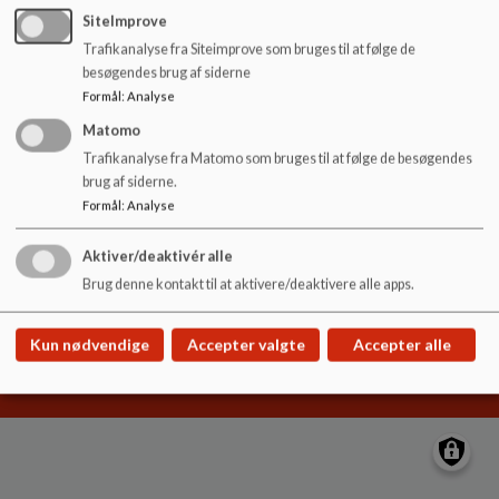
o
SiteImprove
l
Trafikanalyse fra Siteimprove som bruges til at følge de
d
Hyldgårdsskolen
besøgendes brug af siderne
e
Hyldgårds Allé 9
Formål
:
Analyse
t
hyldgaardsskolen@ikast-brande.dk
Matomo
99604800
Trafikanalyse fra Matomo som bruges til at følge de besøgendes
brug af siderne.
EAN NR.
5798005571100
Formål
:
Analyse
Sitemap
Aktiver/deaktivér alle
Brug denne kontakt til at aktivere/deaktivere alle apps.
Cookie politik
Kun nødvendige
Accepter valgte
Accepter alle