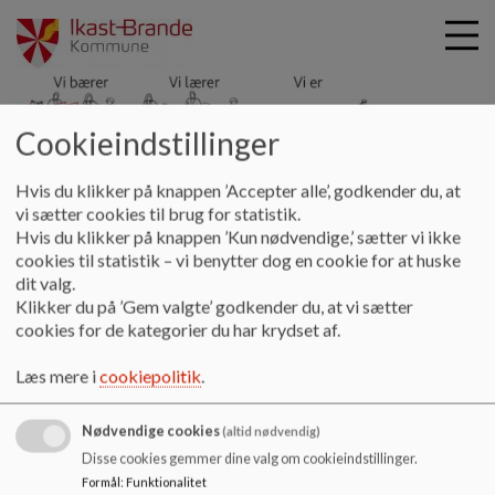
Cookieindstillinger
Hyldgårdsskolen
G
Hvis du klikker på knappen ’Accepter alle’, godkender du, at
å
Kontakt
Skolebestyrelsen
Forretningsorden
vi sætter cookies til brug for statistik.
t
Hvis du klikker på knappen ’Kun nødvendige,’ sætter vi ikke
i
cookies til statistik – vi benytter dog en cookie for at huske
Forretningsorden
l
dit valg.
h
Klikker du på ’Gem valgte’ godkender du, at vi sætter
o
cookies for de kategorier du har krydset af.
v
Forretningsorden
e
Læs mere i
cookiepolitik
.
Dokumenter
d
i
FORRETNINGSORDEN SB HYLDGÅRDSSKOLEN.pdf
Nødvendige cookies
n
(altid nødvendig)
d
Disse cookies gemmer dine valg om cookieindstillinger.
h
Formål
:
Funktionalitet