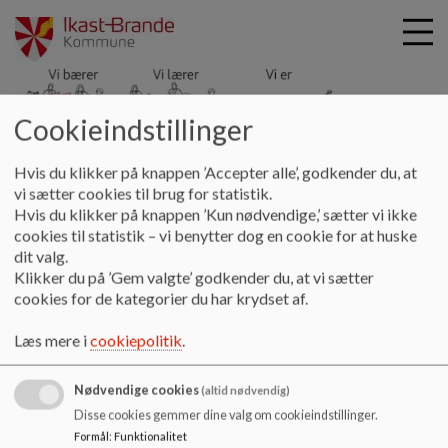
Cookieindstillinger
Hyldgårdsskolen
G
Hvis du klikker på knappen ’Accepter alle’, godkender du, at
å
Læring og trivsel
Politik
Sorg-/kriseplan
vi sætter cookies til brug for statistik.
t
Hvis du klikker på knappen ’Kun nødvendige,’ sætter vi ikke
i
cookies til statistik – vi benytter dog en cookie for at huske
Omsorgsplan
l
dit valg.
h
Klikker du på ’Gem valgte’ godkender du, at vi sætter
o
cookies for de kategorier du har krydset af.
v
Omsorgsplan
e
Læs mere i
cookiepolitik
.
Dokumenter
d
i
Omsorgsplan
Nødvendige cookies
n
(altid nødvendig)
d
Disse cookies gemmer dine valg om cookieindstillinger.
h
Formål
:
Funktionalitet