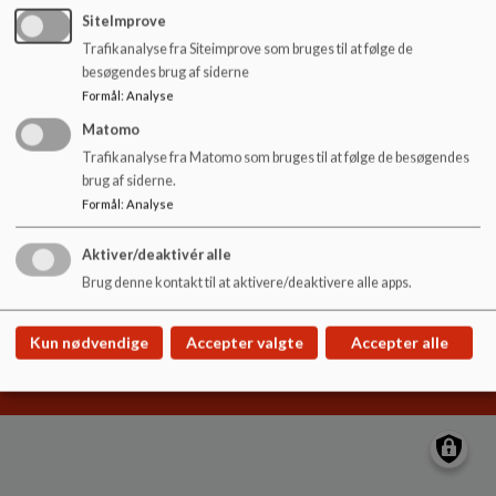
o
SiteImprove
l
Trafikanalyse fra Siteimprove som bruges til at følge de
d
Hyldgårdsskolen
besøgendes brug af siderne
e
Hyldgårds Allé 9
Formål
:
Analyse
t
hyldgaardsskolen@ikast-brande.dk
Matomo
99604800
Trafikanalyse fra Matomo som bruges til at følge de besøgendes
brug af siderne.
EAN NR.
5798005571100
Formål
:
Analyse
Sitemap
Aktiver/deaktivér alle
Brug denne kontakt til at aktivere/deaktivere alle apps.
Cookie politik
Kun nødvendige
Accepter valgte
Accepter alle