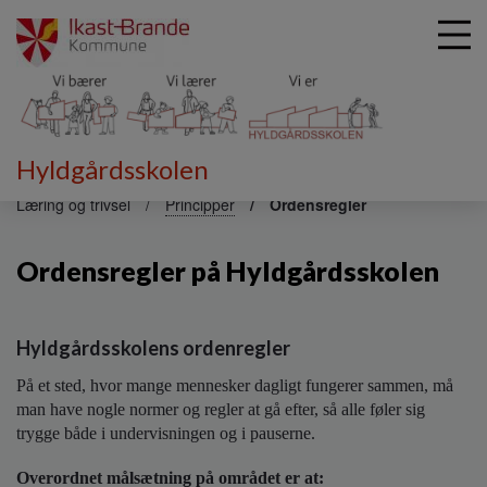
Hyldgårdsskolen
G
å
Læring og trivsel
Principper
Ordensregler
t
i
Ordensregler på Hyldgårdsskolen
l
h
o
v
Hyldgårdsskolens ordenregler
e
d
På et sted, hvor mange mennesker dagligt fungerer sammen, må
i
man have nogle normer og regler at gå efter, så alle føler sig
n
trygge både i undervisningen og i pauserne.
d
h
Overordnet målsætning på området er at: