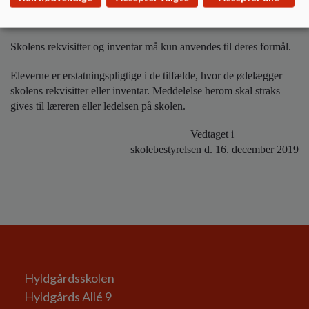
Slik, sodavand, chips, is og kager må kun medbringes på skolen
ved særlige lejligheder efter aftale.
Skolens rekvisitter og inventar må kun anvendes til deres formål.
Eleverne er erstatningspligtige i de tilfælde, hvor de ødelægger
skolens rekvisitter eller inventar. Meddelelse herom skal straks
gives til læreren eller ledelsen på skolen.
Vedtaget i
skolebestyrelsen d. 16. december 2019
Hyldgårdsskolen
Hyldgårds Allé 9