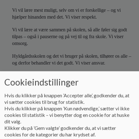
o
l
Vi vil lære mest muligt, selv om vi er forskellige – og vi
d
hjælper hinanden med det. Vi viser respekt.
e
t
Vi vil lære at være sammen på skolen, så alle føler sig godt
tilpas – også i pauserne og på vej til og fra skole. Vi viser
omsorg.
Hyldgårdsskolen og det vi bruger på skolen, tilhører os alle –
og derfor behandler vi det godt. Vi viser ansvar.
Praktiske forhold i skolens hverdag:
Cookieindstillinger
Elevernes transport til og fra skole er forældrenes ansvar. Skolen
Hvis du klikker på knappen ’Accepter alle’, godkender du, at
giver færdselsundervisning bl.a. gå- og cykleprøver til støtte for
vi sætter cookies til brug for statistik.
barnet og hjemmet.
Hvis du klikker på knappen ’Kun nødvendige,’ sætter vi ikke
cookies til statistik – vi benytter dog en cookie for at huske
Skolen åbner om morgenen kl. 7.50, hvorefter der føres tilsyn
dit valg.
med eleverne. Forældre, der har behov for pasning om morgenen,
Klikker du på ’Gem valgte’ godkender du, at vi sætter
henvises til SFO’ens tilbud om morgenmodul.
cookies for de kategorier du har krydset af.