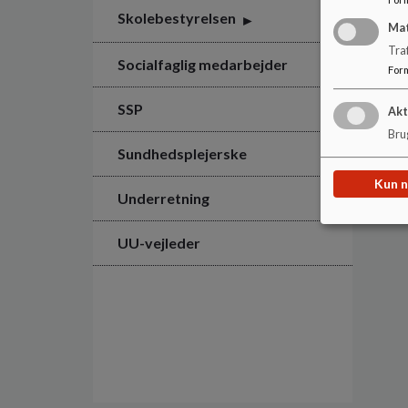
Skolebestyrelsen
Ma
Tra
Socialfaglig medarbejder
For
SSP
Akt
Brug
Sundhedsplejerske
Kun 
Underretning
UU-vejleder