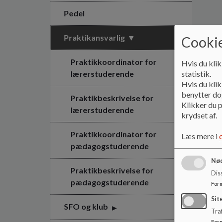
Pedel
Praktikansvarlig
Cookie
Praktikkoordinator for
Hvis du klik
lærerstuderende
statistik.
Hvis du klik
benytter dog
Praktikbeskrivelse for
Klikker du p
lærerstuderende
krydset af.
Praktikkoordinator for
Læs mere i
pædagogstuderende
Nød
Praktikbeskrivelse for
Dis
pædagogstuderende
For
Sit
SFO og klub
Traf
For