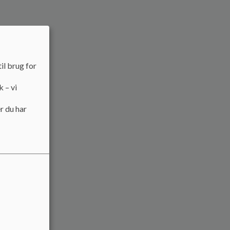
il brug for
k – vi
r du har