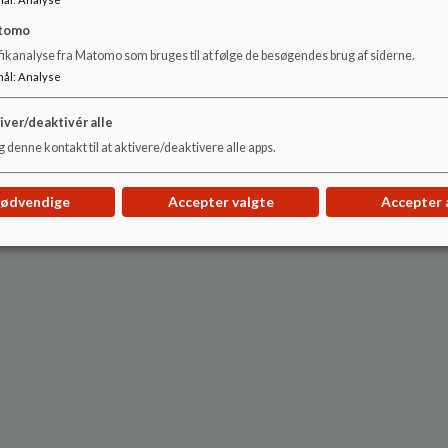
tomo
fikanalyse fra Matomo som bruges til at følge de besøgendes brug af siderne.
mål
:
Analyse
iver/deaktivér alle
 denne kontakt til at aktivere/deaktivere alle apps.
nødvendige
Accepter valgte
Accepter 