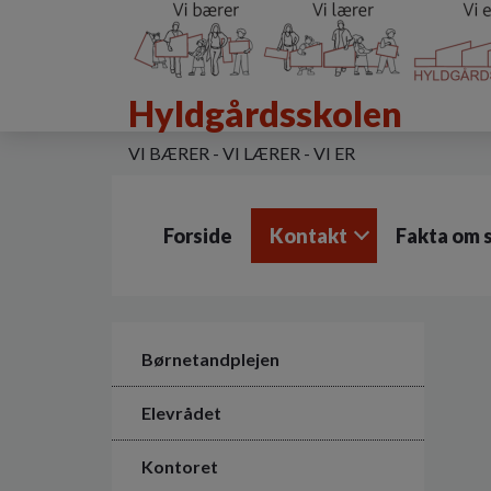
G
å
t
i
Hyldgårdsskolen
l
h
o
VI BÆRER - VI LÆRER - VI ER
v
e
d
Forside
Kontakt
Fakta om 
i
n
d
h
o
l
Børnetandplejen
d
e
Elevrådet
t
Kontoret