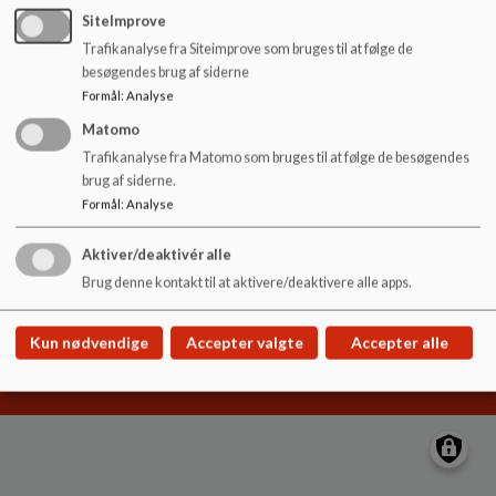
o
SiteImprove
l
Trafikanalyse fra Siteimprove som bruges til at følge de
d
Hyldgårdsskolen
besøgendes brug af siderne
e
Hyldgårds Allé 9
Formål
:
Analyse
t
hyldgaardsskolen@ikast-brande.dk
Matomo
99604800
Trafikanalyse fra Matomo som bruges til at følge de besøgendes
brug af siderne.
EAN NR.
5798005571100
Formål
:
Analyse
Sitemap
Aktiver/deaktivér alle
Brug denne kontakt til at aktivere/deaktivere alle apps.
Cookie politik
Kun nødvendige
Accepter valgte
Accepter alle