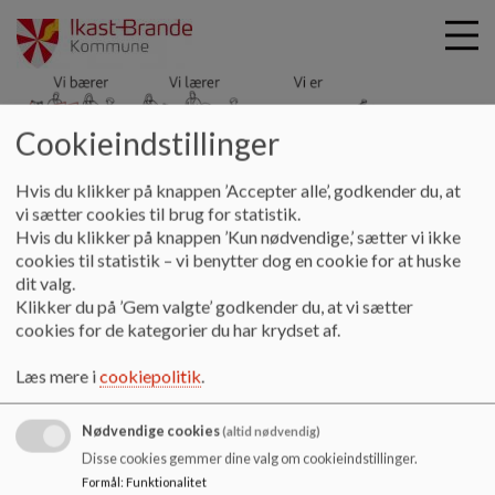
Cookieindstillinger
Hyldgårdsskolen
G
Hvis du klikker på knappen ’Accepter alle’, godkender du, at
å
Læring og trivsel
Politik
Mobilpolitik
vi sætter cookies til brug for statistik.
t
Hvis du klikker på knappen ’Kun nødvendige,’ sætter vi ikke
i
cookies til statistik – vi benytter dog en cookie for at huske
Mobilpolitik
l
dit valg.
h
Klikker du på ’Gem valgte’ godkender du, at vi sætter
o
cookies for de kategorier du har krydset af.
v
Mobilpolitik
e
Læs mere i
cookiepolitik
.
Dokumenter
d
i
2019 Mobilfri skoletid_0.pdf
Nødvendige cookies
n
(altid nødvendig)
d
Disse cookies gemmer dine valg om cookieindstillinger.
h
Formål
:
Funktionalitet