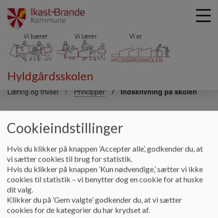
Hyldgårdsskolen
G
å
Læring og trivsel
Principper
Indskrivning på skolen
t
i
Indskrivning
l
Cookieindstillinger
h
o
Hvis du klikker på knappen ’Accepter alle’, godkender du, at
v
Principper for indskrivning
vi sætter cookies til brug for statistik.
e
Hvis du klikker på knappen ’Kun nødvendige,’ sætter vi ikke
d
For indskrivning af elever, som ikke er skolestartere (1.-9.
cookies til statistik – vi benytter dog en cookie for at huske
i
klasse) kontaktes skolens leder, Tine Sax.
dit valg.
n
Klikker du på ’Gem valgte’ godkender du, at vi sætter
d
For indskrivning af elever til skolestart i 0. klasse gælder
cookies for de kategorier du har krydset af.
h
følgende: