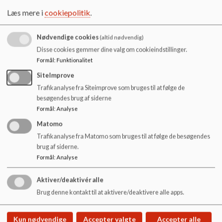
o
Læs mere i
cookiepolitik
.
Hyldgårdsskolens principper for indskrivning følger Ikast-
l
Brande Kommunes principper på området, som kan ses her:
d
e
Nødvendige cookies
(altid nødvendig)
https://ikast-brande.dk/borger/boern-og-unge/skole-
t
Disse cookies gemmer dine valg om cookieindstillinger.
og-sfo/skolestart
Formål
:
Funktionalitet
Ønskes optagelse på en anden skole end distriktsskolen,
SiteImprove
ansøges om dette ved indskrivningen. Læs om tildeling af
Trafikanalyse fra Siteimprove som bruges til at følge de
ledige pladser og evt. etablering af venteliste her:
besøgendes brug af siderne
Formål
:
Analyse
https://ikast-brande.dk/media/bzupppxz/procedure-
Matomo
for-venteliste-til-0aargang.pdf
Trafikanalyse fra Matomo som bruges til at følge de besøgendes
Vedtaget i Skolebestyrelsen 3/10-2024
brug af siderne.
Formål
:
Analyse
Aktiver/deaktivér alle
Brug denne kontakt til at aktivere/deaktivere alle apps.
Hyldgårdsskolen
Hyldgårds Allé 9
Kun nødvendige
Accepter valgte
Accepter alle