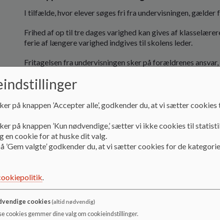
I tilfælde, hvor elever søges fri fra undervisningen, gælder
Frihed af op til tre dages varighed kan gives af klasselærer
ferie af længere varighed indgives til skolens leder.
Fritagelsen fra undervisningen sker på forældrenes ansvar, 
elever, som holder ferie uden for skoleferierne.
indstillinger
Se i øvrigt ministeriets regler for fravær:
ker på knappen ’Accepter alle’, godkender du, at vi sætter cookies t
https://www.uvm.dk/-/media/filer/uvm/i-fokus/tem
fravaersregler-dansk.pdf
ker på knappen ’Kun nødvendige,’ sætter vi ikke cookies til statisti
 en cookie for at huske dit valg.
Vedtaget i skolebestyrelsen d. 3/10-2024
å ’Gem valgte’ godkender du, at vi sætter cookies for de kategorie
cookiepolitik
.
vendige cookies
(altid nødvendig)
se cookies gemmer dine valg om cookieindstillinger.