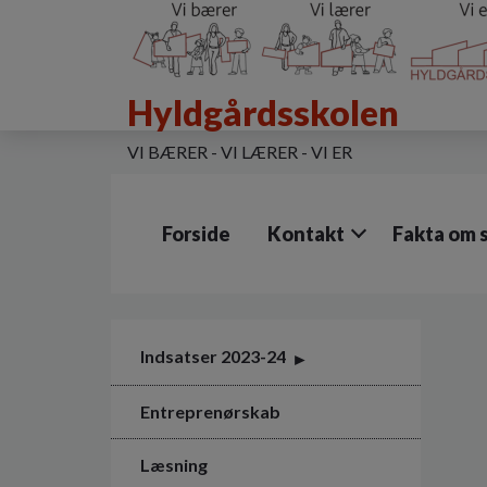
G
å
t
i
Hyldgårdsskolen
l
h
o
VI BÆRER - VI LÆRER - VI ER
v
e
d
Forside
Kontakt
Fakta om 
i
n
d
h
o
l
Indsatser 2023-24
d
e
Entreprenørskab
t
Læsning