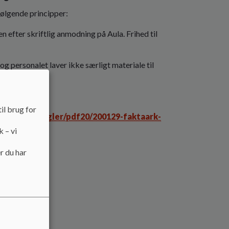
 følgende principper:
en efter skriftlig anmodning på Aula. Frihed til
og personalet laver ikke særligt materiale til
il brug for
a/fravaersregler/pdf20/200129-faktaark-
k – vi
r du har