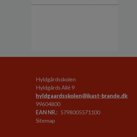
Hyldgårdsskolen
Hyldgårds Allé 9
hyldgaardsskolen@ikast-brande.dk
99604800
EAN NR.
5798005571100
Sitemap