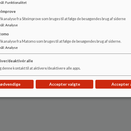
mål
:
Funktionalitet
eImprove
ikanalyse fra Siteimprove som bruges til at følge de besøgendes brug af siderne
mål
:
Analyse
tomo
fikanalyse fra Matomo som bruges til at følge de besøgendes brug af siderne.
mål
:
Analyse
iver/deaktivér alle
 denne kontakt til at aktivere/deaktivere alle apps.
nødvendige
Accepter valgte
Accepter 