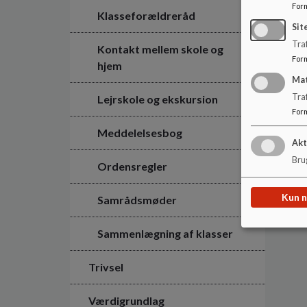
For
Klasseforældreråd
Sit
Traf
Kontakt mellem skole og
For
hjem
Ma
Tra
Lejrskole og ekskursion
For
Meddelelsesbog
Akt
Brug
Ordensregler
Kun 
Samrådsmøder
Sammenlægning af klasser
Trivsel
Værdigrundlag