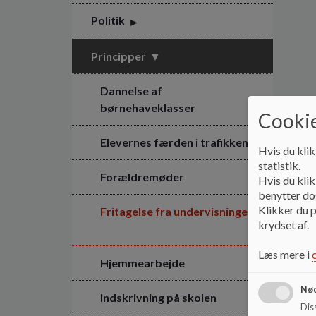
Politik
Principper
Dannelse af
børnehaveklasser
Cookie
Elevernes færden i trafikken
Hvis du klik
statistik.
Forældremøder
Hvis du klik
benytter dog
Klikker du p
Fritagelse fra undervisningen
krydset af.
Læs mere i
Hjemmearbejde
Nød
Indskrivning på skolen
Dis