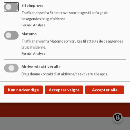
o
SiteImprove
l
Trafikanalyse fra Siteimprove som bruges til at følge de
d
besøgendes brug af siderne
e
Hyldgårdsskolen
Formål
:
Analyse
t
Hyldgårds Allé 9
Matomo
hyldgaardsskolen@ikast-brande.dk
Trafikanalyse fra Matomo som bruges til at følge de besøgendes
brug af siderne.
99604800
Formål
:
Analyse
EAN NR.
5798005571100
Sitemap
Aktiver/deaktivér alle
Brug denne kontakt til at aktivere/deaktivere alle apps.
Kun nødvendige
Accepter valgte
Accepter alle
Cookie politik