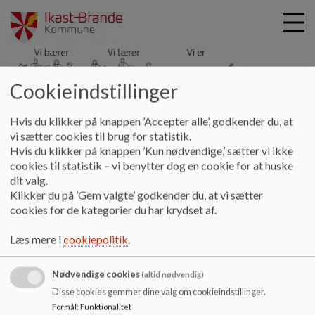
Cookieindstillinger
Hyldgårdsskolen
G
Hvis du klikker på knappen ’Accepter alle’, godkender du, at
å
Kontakt
SFO og klub
Klubben
vi sætter cookies til brug for statistik.
t
Hvis du klikker på knappen ’Kun nødvendige,’ sætter vi ikke
i
cookies til statistik – vi benytter dog en cookie for at huske
Klubben
l
dit valg.
h
Klikker du på ’Gem valgte’ godkender du, at vi sætter
o
cookies for de kategorier du har krydset af.
v
Klubben Hyldgård
e
Grundtvigsvej 88
Læs mere i
cookiepolitik
.
d
7430 Ikast
i
99604840 / 30690221
Nødvendige cookies
n
(altid nødvendig)
d
Disse cookies gemmer dine valg om cookieindstillinger.
SFO / Klub koordinator: Morten Bloch-Krarup hymb@iks.dk
h
Formål
:
Funktionalitet