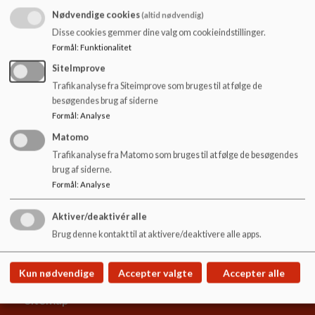
o
Nødvendige cookies
(altid nødvendig)
l
Teknisk serviceleder Thomas Krath
Disse cookies gemmer dine valg om cookieindstillinger.
d
Email:
hytk@iks.dk
Formål
:
Funktionalitet
e
t
SiteImprove
Teknisk serviceassistent Mads Blok Kold
Trafikanalyse fra Siteimprove som bruges til at følge de
Teknisk serviceassistent Mikael Thomsen
besøgendes brug af siderne
Formål
:
Analyse
Matomo
Trafikanalyse fra Matomo som bruges til at følge de besøgendes
brug af siderne.
Formål
:
Analyse
Hyldgårdsskolen
Aktiver/deaktivér alle
Hyldgårds Allé 9
Brug denne kontakt til at aktivere/deaktivere alle apps.
hyldgaardsskolen@ikast-brande.dk
99604800
Kun nødvendige
Accepter valgte
Accepter alle
EAN NR.
5798005571100
Sitemap