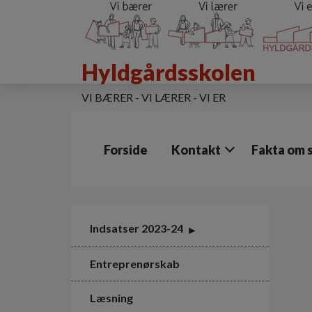
G
å
t
i
Hyldgårdsskolen
l
h
o
VI BÆRER - VI LÆRER - VI ER
v
e
d
Forside
Kontakt
Fakta om 
i
n
d
h
o
l
Indsatser 2023-24
d
e
Entreprenørskab
t
Læsning