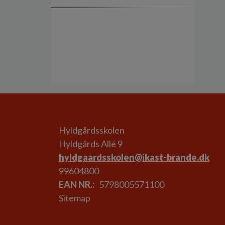
Hyldgårdsskolen
Hyldgårds Allé 9
hyldgaardsskolen@ikast-brande.dk
99604800
EAN NR.
5798005571100
Sitemap