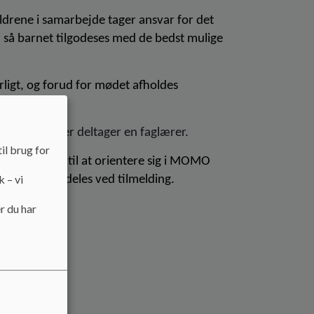
ldrene i samarbejde tager ansvar for det
g, så barnet tilgodeses med de bedst mulige
igt, og forud for mødet afholdes
g der ud over deltager en faglærer.
il brug for
 opfordres til at orientere sig i MOMO
k – vi
amtalen, meddeles ved tilmelding.
r du har