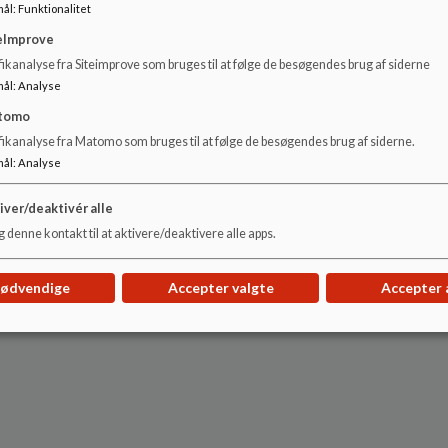
mål
:
Funktionalitet
eImprove
ikanalyse fra Siteimprove som bruges til at følge de besøgendes brug af siderne
mål
:
Analyse
tomo
fikanalyse fra Matomo som bruges til at følge de besøgendes brug af siderne.
mål
:
Analyse
iver/deaktivér alle
 denne kontakt til at aktivere/deaktivere alle apps.
nødvendige
Accepter valgte
Accepter 