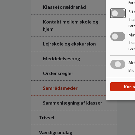
For
Klasseforældreråd
Sit
Traf
Kontakt mellem skole og
For
hjem
Ma
Tra
Lejrskole og ekskursion
For
Meddelelsesbog
Akt
Brug
Ordensregler
Kun 
Samrådsmøder
Sammenlægning af klasser
Trivsel
Værdigrundlag