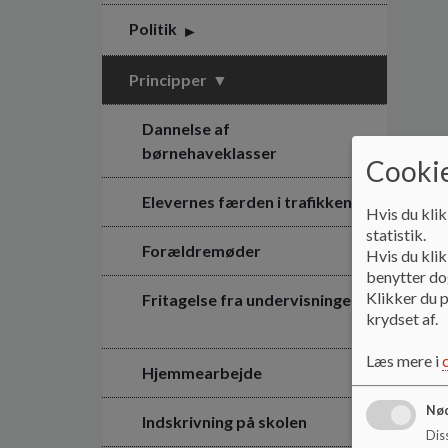
Politik
Principper
Dannelse af
børnehaveklasser
Cookie
Elevernes færden i trafikken
Hvis du klik
statistik.
Forældremøder
Hvis du klik
benytter dog
Klikker du p
Fritagelse fra undervisningen
krydset af.
Læs mere i
Hjemmearbejde
Nød
Indskrivning på skolen
Dis