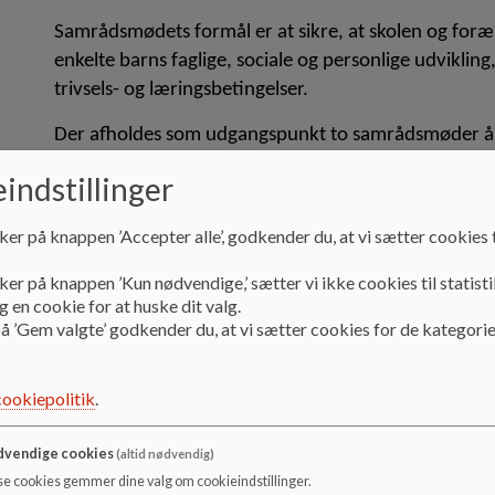
Samrådsmødets formål er at sikre, at skolen og foræ
enkelte barns faglige, sociale og personlige udviklin
trivsels- og læringsbetingelser.
Der afholdes som udgangspunkt to samrådsmøder årl
elevsamtale mellem elev og mentor.
indstillinger
E
levens mentor deltager ved begge samrådsmøder, o
ker på knappen ’Accepter alle’, godkender du, at vi sætter cookies t
Elevplanen i MOMO inddrages i samtalen. Forældrene
ker på knappen ’Kun nødvendige,’ sætter vi ikke cookies til statisti
løbende. Yderligere emner, som ønskes drøftet til s
 en cookie for at huske dit valg.
Vedtaget i Skolebestyrelsen d. 5. februar 2019
å ’Gem valgte’ godkender du, at vi sætter cookies for de kategorie
cookiepolitik
.
vendige cookies
(altid nødvendig)
se cookies gemmer dine valg om cookieindstillinger.