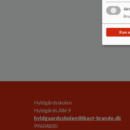
Akt
Brug
Kun 
Hyldgårdsskolen
Hyldgårds Allé 9
hyldgaardsskolen@ikast-brande.dk
99604800