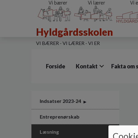
G
å
t
i
Hyldgårdsskolen
l
h
o
VI BÆRER - VI LÆRER - VI ER
v
e
d
Forside
Kontakt
Fakta om 
i
n
d
h
o
l
Indsatser 2023-24
d
e
Entreprenørskab
t
Læsning
Cookie