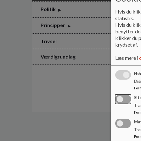
Politik
Hvis du klik
statistik.
Hvis du klik
Principper
benytter dog
Klikker du p
Trivsel
krydset af.
Værdigrundlag
Læs mere i
Nød
Dis
For
Sit
Traf
For
Ma
Tra
For