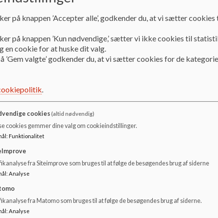
Hyldgårdsskolen deltager i dette og næste skoleår i et pro
ker på knappen ’Accepter alle’, godkender du, at vi sætter cookies t
mellemtrinnets læselyst.
Målet er at finde nogle måder, hvorpå vi kan øge læselysten
ker på knappen ’Kun nødvendige,’ sætter vi ikke cookies til statisti
startet med at undersøge vores elevers lyst- og frilæsning. 
 en cookie for at huske dit valg.
et spørgeskema.
å ’Gem valgte’ godkender du, at vi sætter cookies for de kategorie
Biblioteket vil i løbet af dette og næste to skoleår prøve f
øge motivationen for læsning.
cookiepolitik
.
Mulige tiltag vil blandt andet være forfatterbesøg, inspira
anderledes inspiration og introduktion til både gamle og n
Der ud over vil vi arbejde med, hvordan vi kan støtte elev
vendige cookies
(altid nødvendig)
læse og få lavet gode læsevaner derhjemme.
se cookies gemmer dine valg om cookieindstillinger.
mål
:
Funktionalitet
Vi glæder os meget til at arbejde med området og til at bruge
eImprove
ikanalyse fra Siteimprove som bruges til at følge de besøgendes brug af siderne
mål
:
Analyse
tomo
fikanalyse fra Matomo som bruges til at følge de besøgendes brug af siderne.
mål
:
Analyse